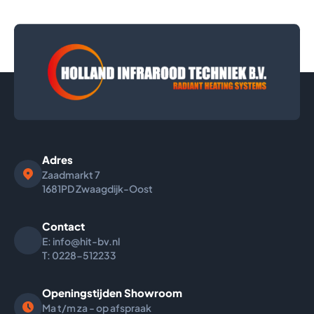
Adres
Zaadmarkt
7
1681PD Zwaagdijk-Oost
Contact
E: info@hit-bv.nl
T: 0228-512233
Openingstijden Showroom
Ma t/m za - op afspraak