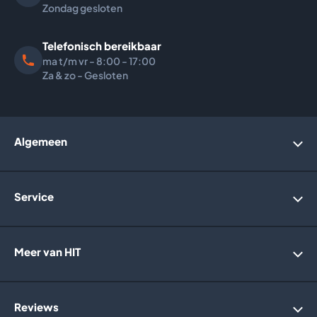
Zondag gesloten
Telefonisch bereikbaar
ma t/m vr - 8:00 - 17:00
Za & zo - Gesloten
Algemeen
Account
Service
Bedrijfsgegevens
Over ons
Webwinkelkeurmerk
Algemene voorwaarden
Meer van HIT
Retourneren
Garantie
Privacybeleid
Informatie website
Reviews
Holland Solar Heating