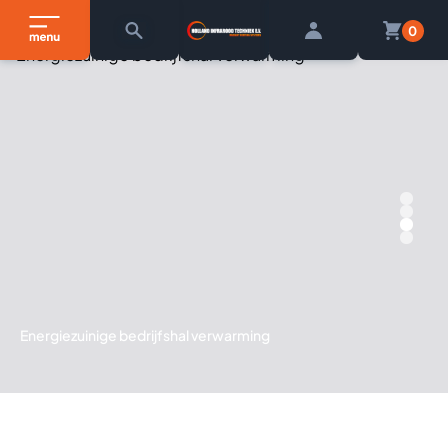
0
Energiezuinige bedrijfshal verwarming