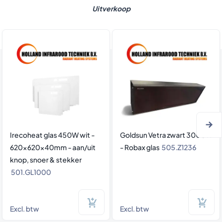
Uitverkoop
Gerichte kerkverwarming
Irecoheat glas 450W wit -
Goldsun Vetra zwart 3000W
620x620x40mm - aan/uit
- Robax glas
505.Z1236
knop, snoer & stekker
501.GL1000
Excl. btw
Excl. btw