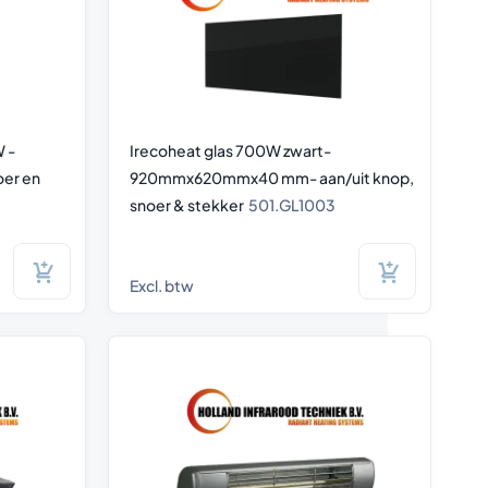
 -
Irecoheat glas 700W zwart-
er en
920mmx620mmx40 mm- aan/uit knop,
snoer & stekker
501.GL1003
Excl. btw