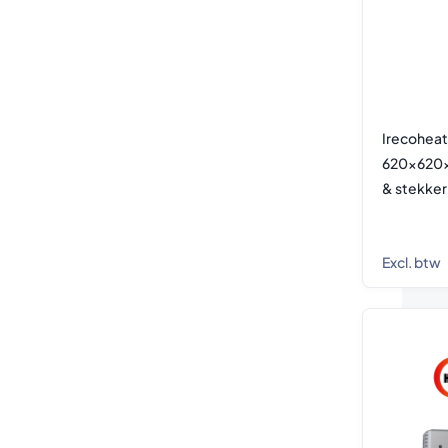
Irecoheat
620x620x
& stekke
Excl. btw