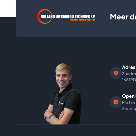
Meer d
Adres
Zaadm
1681PD
Openi
Ma t/m
Zondag