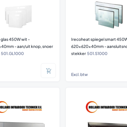
 glas 450W wit -
Irecoheat spiegel smart 450W
40mm - aan/uit knop, snoer
620x620x40mm - aansluitsno
r
501.GL1000
stekker
501.S1000
Excl. btw