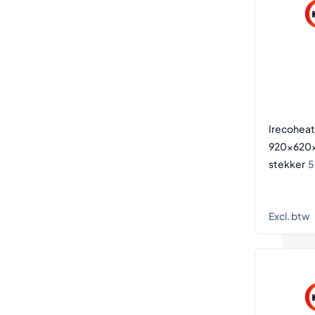
Irecoheat
920x620x
stekker
5
Excl. btw