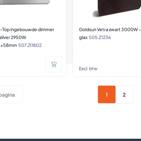
t-Top ingebouwde dimmer
Goldsun Vetra zwart 3000W -
zilver 2950W
glas
505.Z1236
01x58mm
507.ZI1802
Excl. btw
pagina
1
2