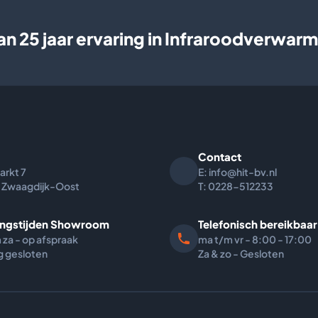
an
25 jaar ervaring
in Infraroodverwarm
Contact
arkt
7
E: info@hit-bv.nl
 Zwaagdijk-Oost
T: 0228-512233
ngstijden Showroom
Telefonisch bereikbaar
 za - op afspraak
ma t/m vr - 8:00 - 17:00
 gesloten
Za & zo - Gesloten