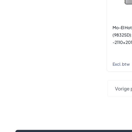
Mo-El Ho
(9832SD) 
-2110x2
Excl. btw
Vorige 