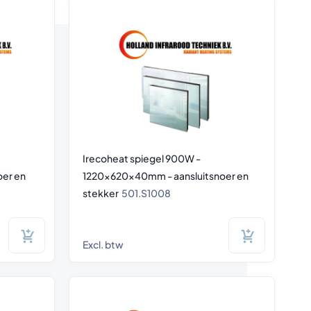
Irecoheat spiegel 900W -
er en
1220x620x40mm - aansluitsnoer en
stekker
501.S1008
Excl. btw