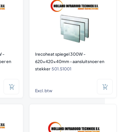
W -
Irecoheat spiegel 300W -
er en
620x420x40mm - aansluitsnoer en
stekker
501.S1001
Excl. btw