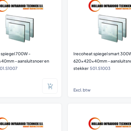
 spiegel 700W -
Irecoheat spiegel smart 300
40mm - aansluitsnoer en
620x420x40mm - aansluitsno
01.S1007
stekker
501.S1003
Excl. btw