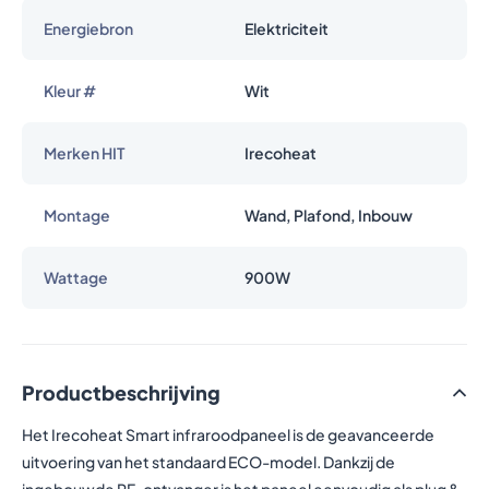
Energiebron
Elektriciteit
Kleur #
Wit
Merken HIT
Irecoheat
Montage
Wand, Plafond, Inbouw
Wattage
900W
Productbeschrijving
Het Irecoheat Smart infraroodpaneel is de geavanceerde
uitvoering van het standaard ECO-model. Dankzij de