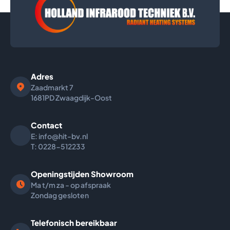
Adres
Zaadmarkt
7
1681PD Zwaagdijk-Oost
Contact
E: info@hit-bv.nl
T: 0228-512233
Openingstijden Showroom
Ma t/m za - op afspraak
Zondag gesloten
Telefonisch bereikbaar