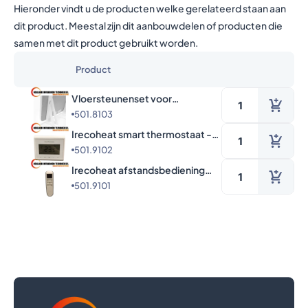
Hieronder vindt u de producten welke gerelateerd staan aan
dit product. Meestal zijn dit aanbouwdelen of producten die
samen met dit product gebruikt worden.
Product
Vloersteunenset voor
501.8103
Eco/Smart paneel
450/700/900/1100W
Irecoheat smart thermostaat -
501.9102
t.b.v. smart panelen -
progammeerbaar
Irecoheat afstandsbediening
501.9101
t.b.v. Smart panelen -
thermostaat functie