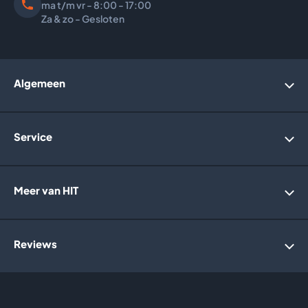
ma t/m vr - 8:00 - 17:00
Za & zo - Gesloten
Algemeen
Account
Service
Bedrijfsgegevens
Over ons
Webwinkelkeurmerk
Algemene voorwaarden
Meer van HIT
Retourneren
Garantie
Privacybeleid
Informatie website
Reviews
Holland Solar Heating
Irridelta
Vlaming Groep