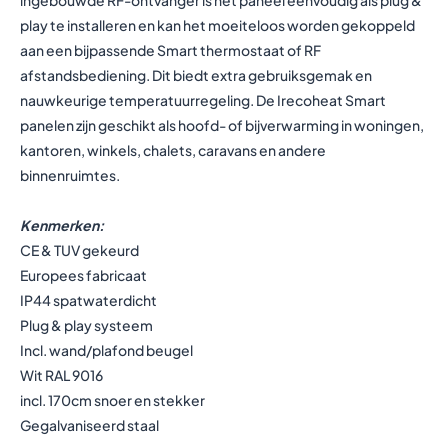
ingebouwde RF-ontvanger is het paneel eenvoudig als plug &
play te installeren en kan het moeiteloos worden gekoppeld
aan een bijpassende Smart thermostaat of RF
afstandsbediening. Dit biedt extra gebruiksgemak en
nauwkeurige temperatuurregeling. De Irecoheat Smart
panelen zijn geschikt als hoofd- of bijverwarming in woningen,
kantoren, winkels, chalets, caravans en andere
binnenruimtes.
Kenmerken:
CE & TUV gekeurd
Europees fabricaat
IP44 spatwaterdicht
Plug & play systeem
Incl. wand/plafond beugel
Wit RAL 9016
incl. 170cm snoer en stekker
Gegalvaniseerd staal