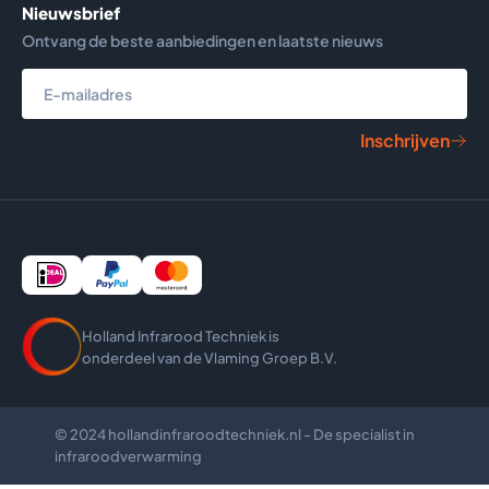
Nieuwsbrief
Meer dan
25 jaar ervaring
in Infraroodverwarming
Ontvang de beste aanbiedingen en laatste nieuws
Bekijk reviews
Inschrijven
Holland Infrarood Techniek is
onderdeel van de Vlaming Groep B.V.
© 2024 hollandinfraroodtechniek.nl - De specialist in
infraroodverwarming