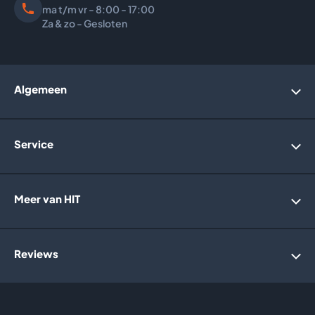
ma t/m vr - 8:00 - 17:00
Za & zo - Gesloten
Algemeen
Account
Service
Bedrijfsgegevens
Over ons
Webwinkelkeurmerk
Algemene voorwaarden
Meer van HIT
Retourneren
Garantie
Privacybeleid
Informatie website
Reviews
Holland Solar Heating
Irridelta
Vlaming Groep