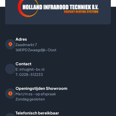
Adres
Zaadmarkt
7
1681PD Zwaagdijk-Oost
Contact
E: info@hit-bv.nl
T: 0228-512233
Openingstijden Showroom
Ma t/m za - op afspraak
Zondag gesloten
Telefonisch bereikbaar