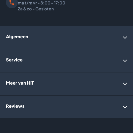
ma t/m vr - 8:00 - 17:00
Za & zo - Gesloten
Algemeen
Account
Service
Bedrijfsgegevens
Over ons
Webwinkelkeurmerk
Algemene voorwaarden
Meer van HIT
Retourneren
Garantie
Privacybeleid
Informatie website
Reviews
Holland Solar Heating
Irridelta
Vlaming Groep