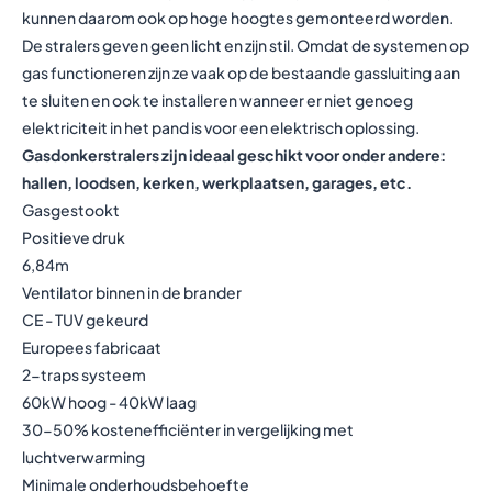
kunnen daarom ook op hoge hoogtes gemonteerd worden.
De stralers geven geen licht en zijn stil. Omdat de systemen op
gas functioneren zijn ze vaak op de bestaande gassluiting aan
te sluiten en ook te installeren wanneer er niet genoeg
elektriciteit in het pand is voor een elektrisch oplossing.
Gasdonkerstralers zijn ideaal geschikt voor onder andere:
hallen, loodsen, kerken, werkplaatsen, garages, etc.
Gasgestookt
Positieve druk
6,84m
Ventilator binnen in de brander
CE - TUV gekeurd
Europees fabricaat
2-traps systeem
60kW hoog - 40kW laag
30-50% kostenefficiënter in vergelijking met
luchtverwarming
Minimale onderhoudsbehoefte