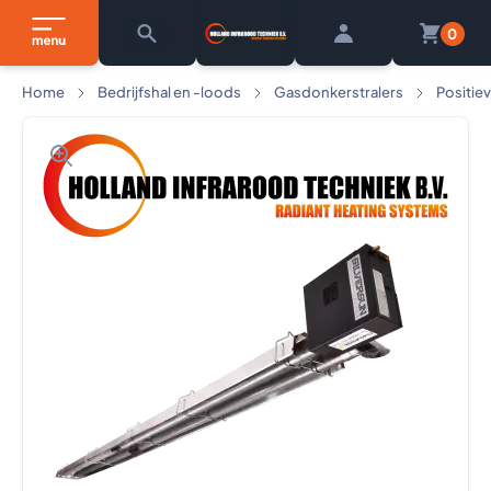
0
Home
Bedrijfshal en -loods
Gasdonkerstralers
Positie