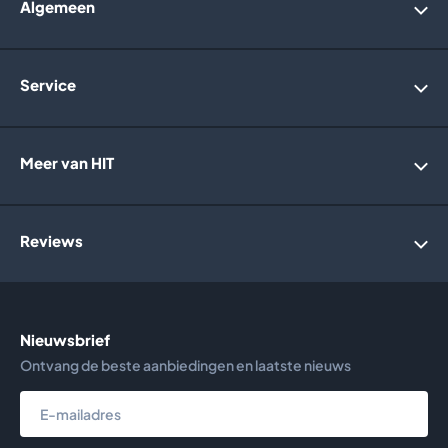
Algemeen
Account
Service
Bedrijfsgegevens
Over ons
Webwinkelkeurmerk
Algemene voorwaarden
Meer van HIT
Retourneren
Garantie
Privacybeleid
Informatie website
Reviews
Holland Solar Heating
Irridelta
Vlaming Groep
Nieuwsbrief
Meer dan
25 jaar ervaring
in Infraroodverwarming
Ontvang de beste aanbiedingen en laatste nieuws
Bekijk reviews