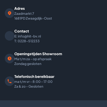
Adres
Zaadmarkt
7
1681PD Zwaagdijk-Oost
Contact
E: info@hit-bv.nl
T: 0228-512233
Openingstijden Showroom
Ma t/m za - op afspraak
Zondag gesloten
Telefonisch bereikbaar
ma t/m vr - 8:00 - 17:00
Za & zo - Gesloten